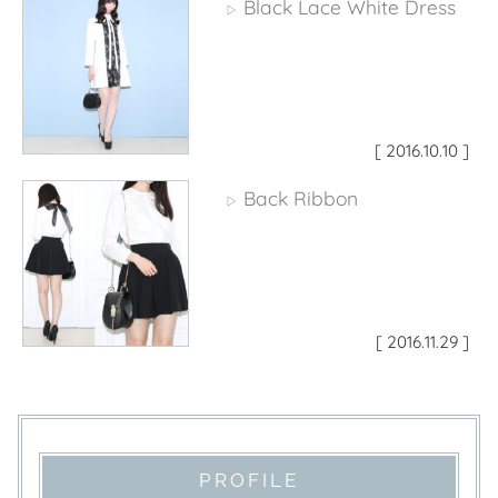
Black Lace White Dress
▷
[ 2016.10.10 ]
Back Ribbon
▷
[ 2016.11.29 ]
PROFILE