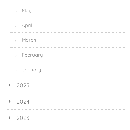
May
▷
April
▷
March
▷
February
▷
January
▷
2025
2024
2023