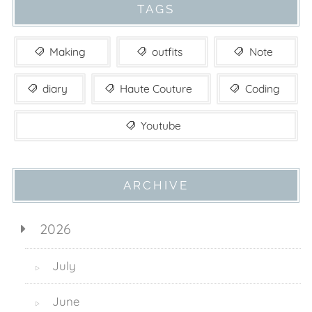
TAGS
Making
outfits
Note
diary
Haute Couture
Coding
Youtube
ARCHIVE
2026
July
▷
June
▷