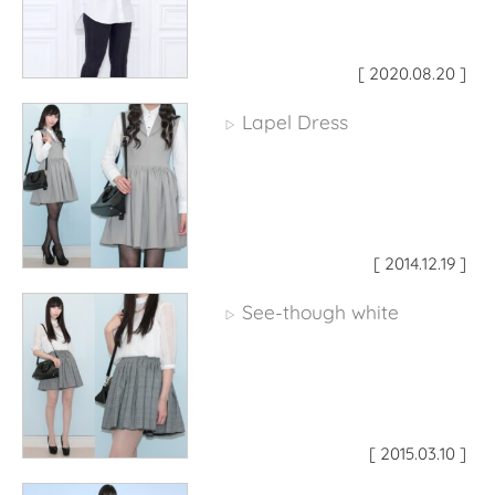
[ 2020.08.20 ]
Lapel Dress
▷
[ 2014.12.19 ]
See-though white
▷
[ 2015.03.10 ]