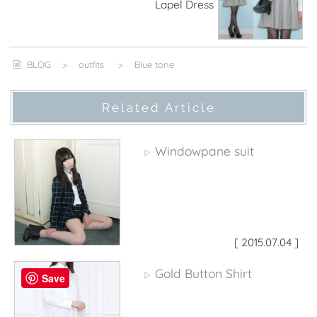
Lapel Dress
BLOG
>
outfits
>
Blue tone
Related Article
Windowpane suit
▷
[ 2015.07.04 ]
Gold Button Shirt
▷
Save