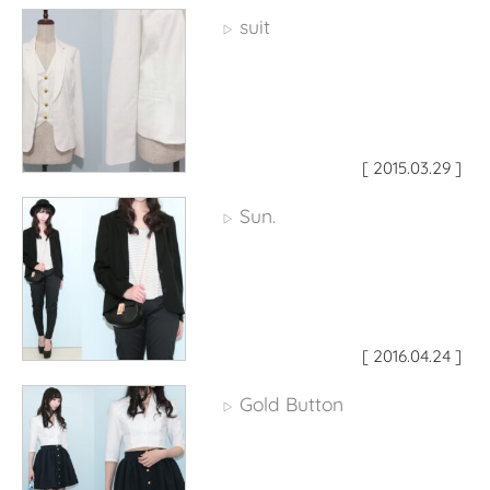
suit
▷
[ 2015.03.29 ]
Sun.
▷
[ 2016.04.24 ]
Gold Button
▷