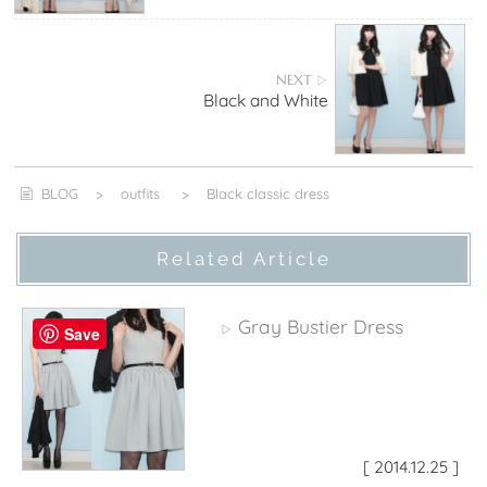
NEXT
▷
Black and White
BLOG
>
outfits
>
Black classic dress
Related Article
Gray Bustier Dress
▷
Save
[ 2014.12.25 ]