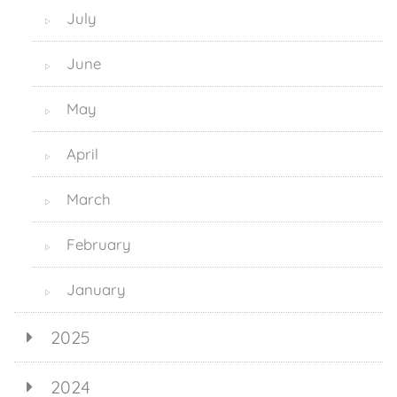
July
▷
June
▷
May
▷
April
▷
March
▷
February
▷
January
▷
2025
2024