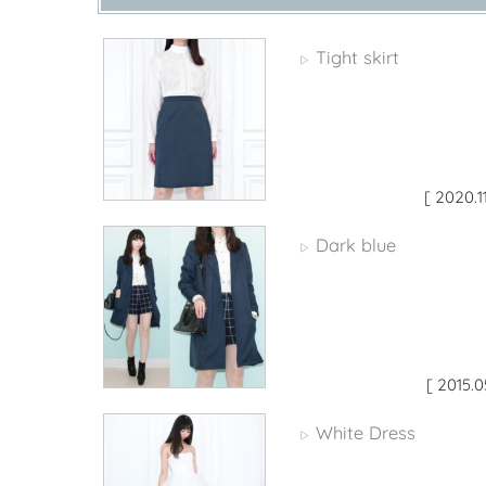
Tight skirt
▷
[ 2020.1
Dark blue
▷
[ 2015.0
White Dress
▷