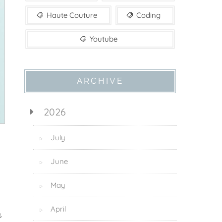
Haute Couture
Coding
Youtube
ARCHIVE
2026
July
▷
June
▷
May
▷
April
▷
れ