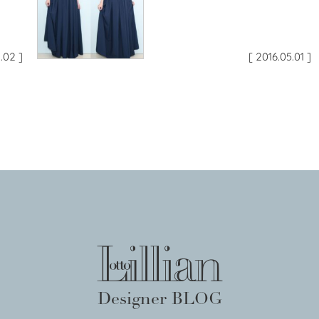
2.02 ]
[ 2016.05.01 ]
Designer BLOG