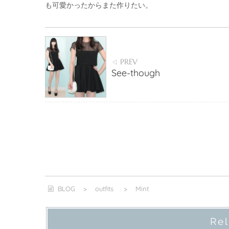
も可愛かったからまた作りたい。
PREV
◁
See-though
BLOG
>
outfits
>
Mint
Rel