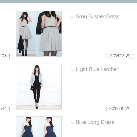
Gray Bustier Dress
▷
1.08 ]
[ 2014.12.25 ]
Light Blue Leather
▷
5.14 ]
[ 2017.05.25 ]
Blue Long Dress
▷