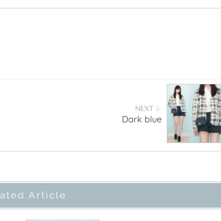
NEXT
▷
Dark blue
ated Article