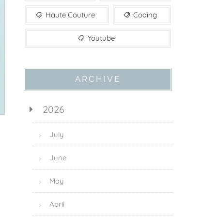
Haute Couture
Coding
Youtube
ARCHIVE
2026
July
▷
June
▷
May
▷
April
▷