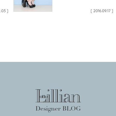
.03 ]
[ 2016.09.17 ]
Designer BLOG