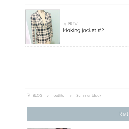
PREV
◁
Making jacket #2
BLOG
>
outfits
>
Summer black
Rel