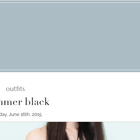
outfits
mer black
ay, June 16th, 2015