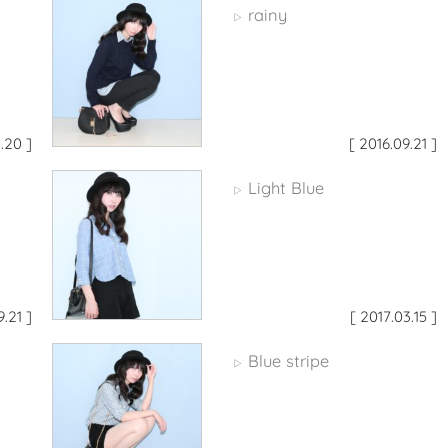
rainy
▷
.20 ]
[ 2016.09.21 ]
Light Blue
▷
9.21 ]
[ 2017.03.15 ]
Blue stripe
▷