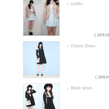
outfits
▷
[ 2013.03
Classic Dress
▷
[ 2016.0
Black Wool
▷