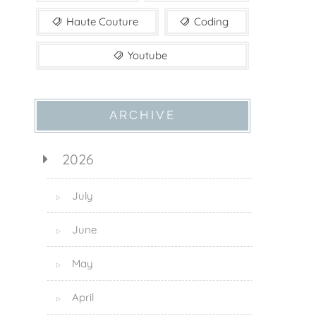
Haute Couture
Coding
Youtube
ARCHIVE
2026
July
▷
June
▷
May
▷
April
▷