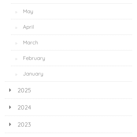
May
▷
April
▷
March
▷
February
▷
January
▷
2025
2024
2023