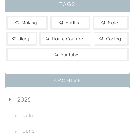
TAGS
Making
outfits
Note
diary
Haute Couture
Coding
Youtube
ARCHIVE
2026
July
▷
June
▷