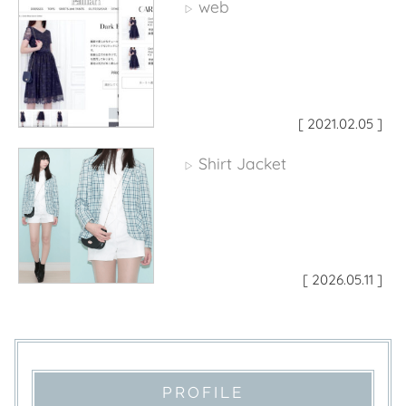
web
▷
[ 2021.02.05 ]
Shirt Jacket
▷
[ 2026.05.11 ]
PROFILE