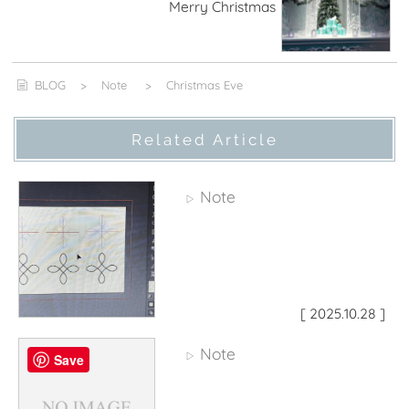
Merry Christmas
BLOG
>
Note
>
Christmas Eve
Related Article
Note
▷
[ 2025.10.28 ]
Note
▷
Save