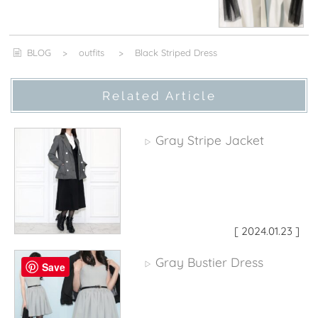
BLOG
>
outfits
>
Black Striped Dress
Related Article
Gray Stripe Jacket
▷
[ 2024.01.23 ]
Gray Bustier Dress
▷
Save