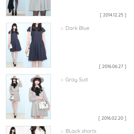
[ 2014.12.25 ]
Dark Blue
▷
[ 2016.06.27 ]
Gray Suit
▷
[ 2016.02.20 ]
BLack shorts
▷