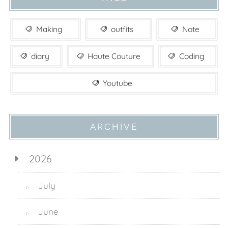
Making
outfits
Note
diary
Haute Couture
Coding
Youtube
ARCHIVE
2026
July
▷
June
▷