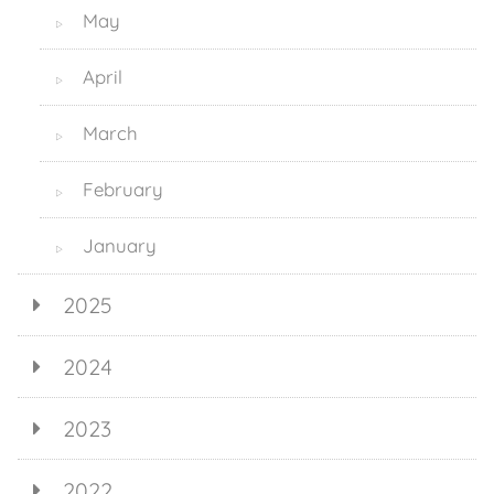
May
▷
April
▷
March
▷
February
▷
January
▷
2025
2024
2023
2022