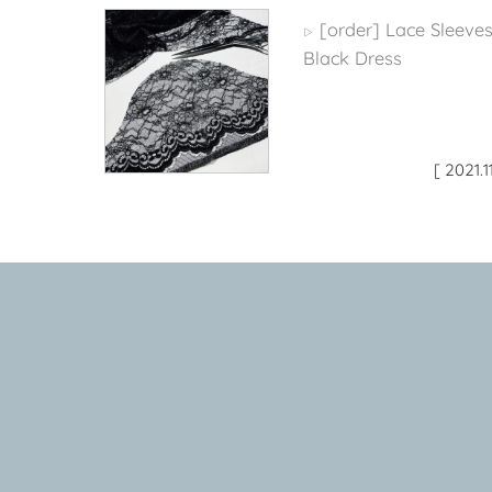
[order] Lace Sleeve
▷
Black Dress
[ 2021.1