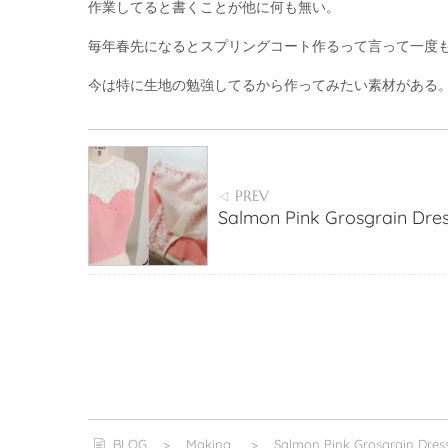
作業してると書くことが他に何も無い。
毎年春先になるとスプリングコート作るって言って一度
今は特に生地の勉強してるから作ってみたい素材がある
PREV
◁
Salmon Pink Grosgrain Dre
BLOG
>
Making
>
Salmon Pink Grosgrain Dres