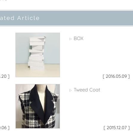
ated Article
BOX
▷
.20 ]
[ 2016.05.09 ]
Tweed Coat
▷
0.06 ]
[ 2015.12.07 ]