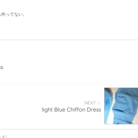
も作ってない。
。
ss
NEXT
▷
light Blue Chiffon Dress
s #2