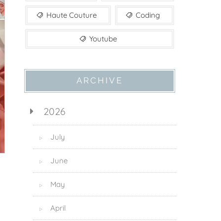
Haute Couture
Coding
Youtube
ARCHIVE
2026
July
▷
June
▷
May
▷
April
▷