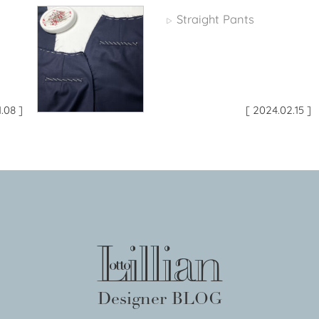
s
Straight Pants
▷
1.08 ]
[ 2024.02.15 ]
Designer BLOG