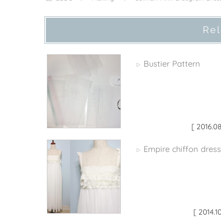
Rel
Bustier Pattern
▷
[ 2016.08
Empire chiffon dress
▷
[ 2014.1