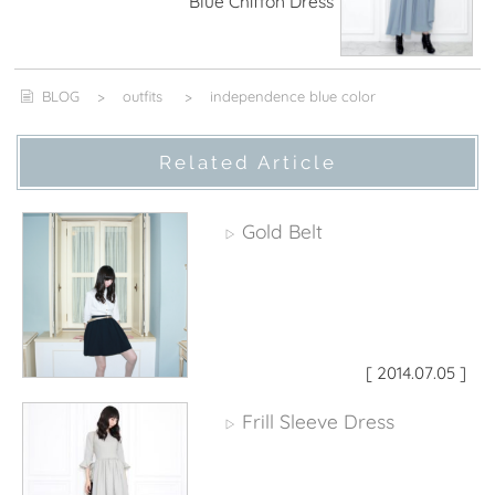
Blue Chiffon Dress
BLOG
>
outfits
>
independence blue color
Related Article
Gold Belt
▷
[ 2014.07.05 ]
Frill Sleeve Dress
▷