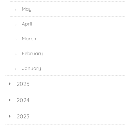
May
▷
April
▷
March
▷
February
▷
January
▷
2025
2024
2023