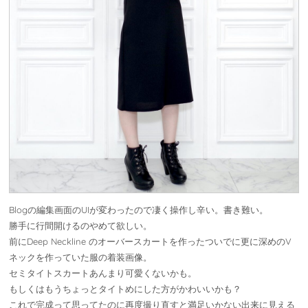
Blogの編集画面のUIが変わったので凄く操作し辛い。書き難い。
勝手に行間開けるのやめて欲しい。
前にDeep Neckline のオーバースカートを作ったついでに更に深めのV
ネックを作っていた服の着装画像。
セミタイトスカートあんまり可愛くないかも。
もしくはもうちょっとタイトめにした方がかわいいかも？
これで完成って思ってたのに再度撮り直すと満足いかない出来に見える