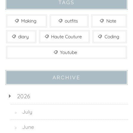
TAGS
Making
outfits
Note
diary
Haute Couture
Coding
Youtube
ARCHIVE
2026
July
▷
June
▷