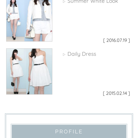
Summer White Look
▷
[ 2016.07.19 ]
Daily Dress
▷
[ 2015.02.14 ]
PROFILE