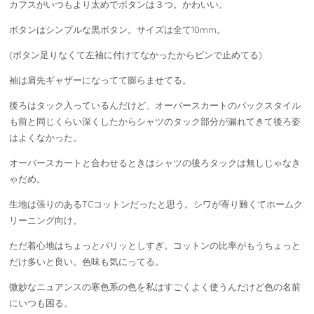
カフスがいつもより太めでボタンは３つ。かわいい。
ボタンはシンプルな黒ボタン。サイズは全て10mm。
(ボタン足りなくて左袖に付けてなかったからピンで止めてる)
袖は肩先ギャザーになってて膨らませてる。
後ろはタック入っているんだけど、オーバースカートのバックスタイル
も前と同じくらい深くしたからシャツのタック部分が漏れてきて後ろ姿
はよくなかった。
オーバースカートと合わせるときはシャツの後ろタックは無しじゃなき
ゃだめ。
生地は張りのあるTCコットンだったと思う。シワが寄り難くてホームク
リーニング向け。
ただ着心地はちょっとパリッとしすぎ。コットンの比率がもうちょっと
だけ多いと良い。色味も気にってる。
微妙なニュアンスの寒色系の色を私はすごくよく使うんだけど色の名前
にいつも困る。