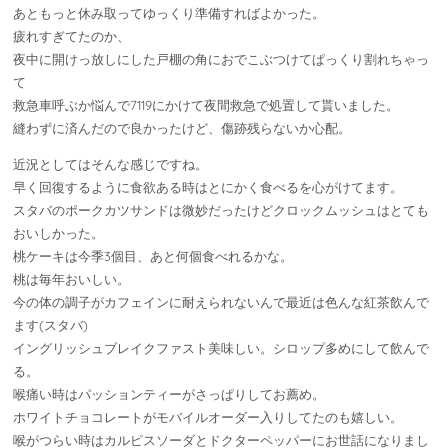
あともっと休み取ってゆっくり準備すればよかった。
疲れすぎてたのか、
夜中に開けっ放しにした戸棚の角におでこぶつけてぱっくり割れちゃっ
て
救急車呼ぶか悩んで7119にかけて夜間救急で処置して貰いました。
縫わずに済んだので良かったけど、傷跡残らないか心配。
近況としてはそんな感じですね。
早く回復するように食欲ある時はとにかく食べるを心がけてます。
スタバのポークカツサンドは微妙だったけどクロックムッシュはとても
おいしかった。
桃ケーキは今季3個目、あと何個食べれるかな。
桃は毎年おいしい。
今の体の調子がカフェインに耐えられないんで最近は色んな紅茶飲んで
ます(スタバ)
イングリッシュブレイクファスト美味しい。シロップ多めにして飲んで
る。
喉痛い時はパッションティーがさっぱりしてお薦め。
ホワイトチョコレートがモバイルオーダー入りしてたのも嬉しい。
喉がつらい時はカルピスソーダとドクターペッパーにお世話になりまし