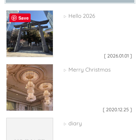
Hello 2026
▷
Save
[ 2026.01.01 ]
Merry Christmas
▷
[ 2020.12.25 ]
diary
▷