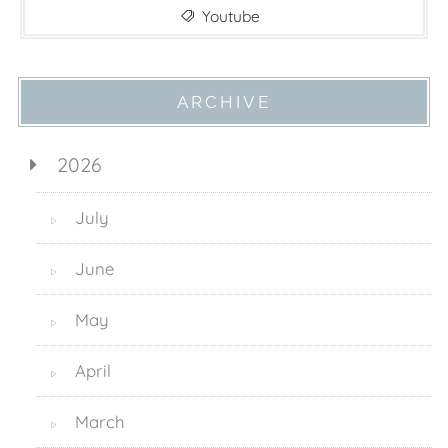
Youtube
ARCHIVE
2026
July
▷
June
▷
May
▷
April
▷
March
▷