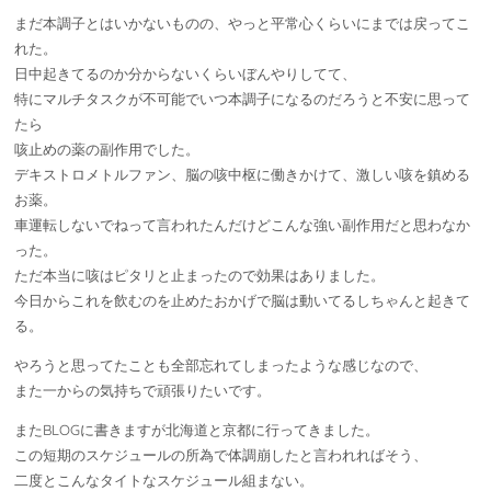
まだ本調子とはいかないものの、やっと平常心くらいにまでは戻ってこ
れた。
日中起きてるのか分からないくらいぼんやりしてて、
特にマルチタスクが不可能でいつ本調子になるのだろうと不安に思って
たら
咳止めの薬の副作用でした。
デキストロメトルファン、脳の咳中枢に働きかけて、激しい咳を鎮める
お薬。
車運転しないでねって言われたんだけどこんな強い副作用だと思わなか
った。
ただ本当に咳はピタリと止まったので効果はありました。
今日からこれを飲むのを止めたおかげで脳は動いてるしちゃんと起きて
る。
やろうと思ってたことも全部忘れてしまったような感じなので、
また一からの気持ちで頑張りたいです。
またBLOGに書きますが北海道と京都に行ってきました。
この短期のスケジュールの所為で体調崩したと言われればそう、
二度とこんなタイトなスケジュール組まない。