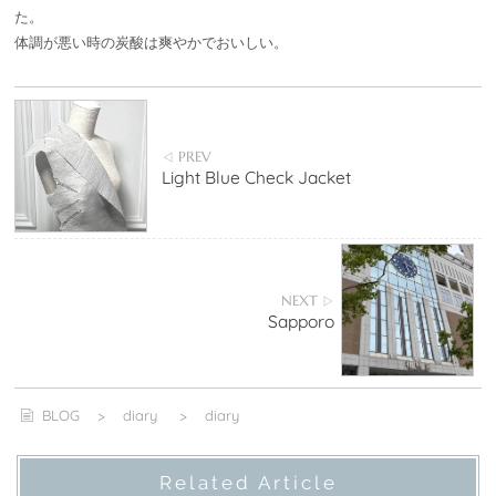
た。
体調が悪い時の炭酸は爽やかでおいしい。
PREV
◁
Light Blue Check Jacket
NEXT
▷
Sapporo
BLOG
>
diary
>
diary
Related Article