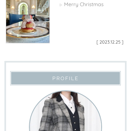
Merry Christmas
▷
[ 2023.12.25 ]
PROFILE