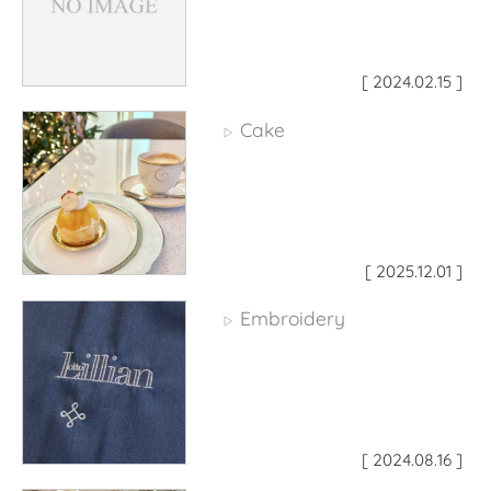
[ 2024.02.15 ]
Cake
▷
[ 2025.12.01 ]
Embroidery
▷
[ 2024.08.16 ]